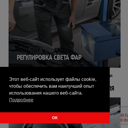
РЕГУЛИРОВКА СВЕТА ФАР
ТОЧНАЯ ДИАГНОСТИКА ДЛЯ ВЫЯВЛЕНИЯ И
Этот веб-сайт использует файлы cookie,
УСТРАНЕНИЯ ПРОБЛЕМ
чтобы обеспечить вам наилучший опыт
ПРОВЕРКА И ДИАГНОСТИКА АВТОМОБИЛЯ
использования нашего веб-сайта.
Подробнее
ОК