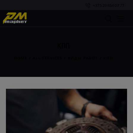
+375 29 654 07 77
КПП
HOME
ALL SERVICES
ВИДЫ РАБОТ
КПП