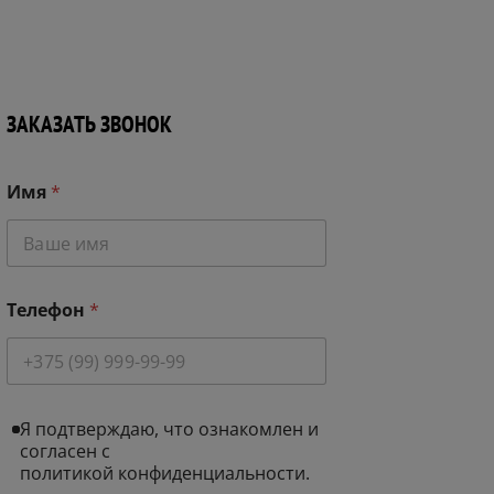
ЗАКАЗАТЬ ЗВОНОК
Имя
*
Телефон
*
*
С
Я подтверждаю, что ознакомлен и
С
о
согласен с
о
г
политикой конфиденциальности.
г
л