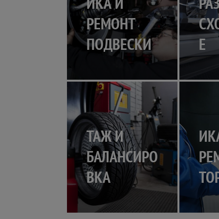
ИКА И
РА
РЕМОНТ
СХ
ПОДВЕСКИ
Е
ШИНОМОН
ДИ
ТАЖ И
ИК
БАЛАНСИРО
РЕ
ВКА
ТО